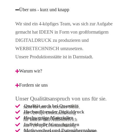
Über uns - kurz und knapp
Wir sind ein 4-köpfiges Team, was sich zur Aufgabe
gemacht hat IDEEN in Form von großformatigem
DIGITALDRUCK zu produzieren und
WERBETECHNISCH umzusetzen.
Unsere Produktionsstätte ist in Darmstadt.
Warum wir?
Fordern sie uns
Unser Qualitätsanspruch von uns für sie.
Qualität auch bei Quantität
steht für uns an oberster Stelle.
Hochauflösender Digitaldruck
mit 720 dpi Druckauflösung
Hochwertige Materialien
für eine lange Haltbarkeit
für Innen- und Außenbereich
Individuelle Wunschgrößen
mit 720 dpi Druckauflösung
Motivwechsel und Datenübernahme
Inklusivleistung ohne versteckte Kosten