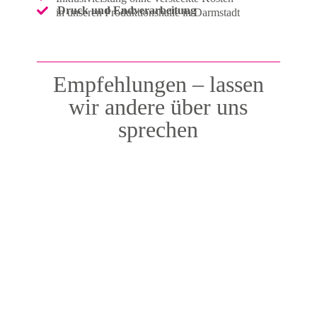
Druck und Endverarbeitung
in unseren Produktionshalle in Darmstadt
Empfehlungen – lassen
wir andere über uns
sprechen