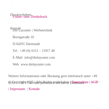
.
Druckverfahren
Folien- oder Direktdruck
Kontakt
Die Layouter | Werbetechnik
Borsigstraße 16
D-64291 Darmstadt
Tel.: +49 (0) 6151 – 15917.40
E-Mail: info@dielayouter.com
Web: www.dielayouter.com
Weitere Informationen oder Beratung gern telefonisch unter +49
©
Copyright 2025 | Alle Rechte vorbehalten |
Datenschutz
|
AGB
6151 – 159 17.40 oder persönlich bei uns in Darmstadt
|
Impressum
|
Kontakt