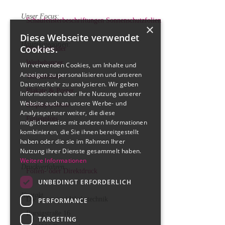
Unser Focus:
Schaufensterbeschriftungen
Sonnenschutzfolien
×
Diese Webseite verwendet
Hauptkategorien:
Cookies.
Werbeschilder
Werbebanner
Wir verwenden Cookies, um Inhalte und
Anzeigen zu personalisieren und unseren
Werbefolien
Datenverkehr zu analysieren. Wir geben
Plakate & Poster
Informationen über Ihre Nutzung unserer
Website auch an unsere Werbe- und
Displaysysteme
Analysepartner weiter, die diese
Folienplots
möglicherweise mit anderen Informationen
kombinieren, die Sie ihnen bereitgestellt
haben oder die sie im Rahmen Ihrer
.
Nutzung ihrer Dienste gesammelt haben.
Weitere Informationen
Druckverfahren
Folien- oder Direktdruck
UNBEDINGT ERFORDERLICH
Kontakt
Die Layouter | Werbetechnik
PERFORMANCE
Borsigstraße 16
TARGETING