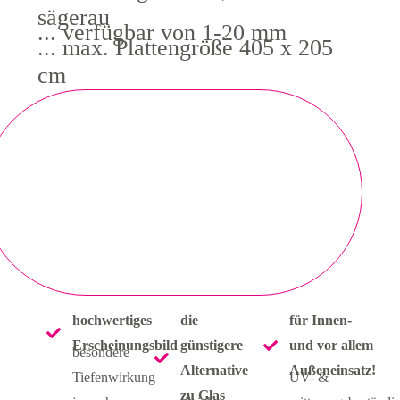
sägerau
... verfügbar von 1-20 mm
... max. Plattengröße 405 x 205
cm
hochwertiges
die
für Innen-
Erscheinungsbild
günstigere
und vor allem
besondere
Alternative
Außeneinsatz!
Tiefenwirkung
UV- &
zu Glas