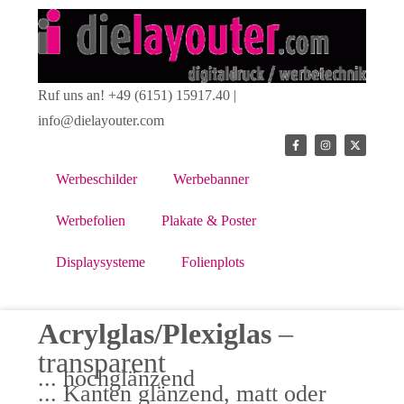
Ruf uns an! +49 (6151) 15917.40 |
info@dielayouter.com
Werbeschilder
Werbebanner
Werbefolien
Plakate & Poster
Displaysysteme
Folienplots
Acrylglas/Plexiglas
–
transparent
... hochglänzend
... Kanten glänzend, matt oder