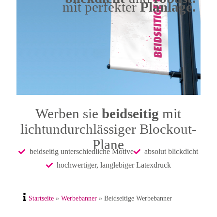
mit perfekter
Planlage.
Werben sie
beidseitig
mit
lichtundurchlässiger Blockout-
Plane
beidseitig unterschiedliche Motive
absolut blickdicht
hochwertiger, langlebiger Latexdruck
Startseite
»
Werbebanner
»
Beidseitige Werbebanner