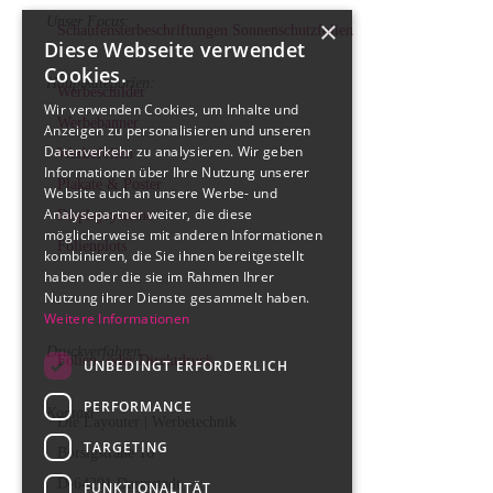
Unser Focus:
×
Schaufensterbeschriftungen
Sonnenschutzfolien
Diese Webseite verwendet
Cookies.
Hauptkategorien:
Werbeschilder
Wir verwenden Cookies, um Inhalte und
Werbebanner
Anzeigen zu personalisieren und unseren
Datenverkehr zu analysieren. Wir geben
Werbefolien
Informationen über Ihre Nutzung unserer
Plakate & Poster
Website auch an unsere Werbe- und
Analysepartner weiter, die diese
Displaysysteme
möglicherweise mit anderen Informationen
Folienplots
kombinieren, die Sie ihnen bereitgestellt
haben oder die sie im Rahmen Ihrer
Nutzung ihrer Dienste gesammelt haben.
.
Weitere Informationen
Druckverfahren
Folien- oder Direktdruck
UNBEDINGT ERFORDERLICH
PERFORMANCE
Kontakt
Die Layouter | Werbetechnik
TARGETING
Borsigstraße 16
D-64291 Darmstadt
FUNKTIONALITÄT