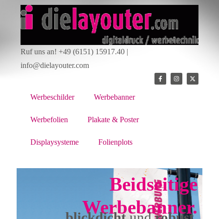
Ruf uns an! +49 (6151) 15917.40 |
info@dielayouter.com
Werbeschilder
Werbebanner
Werbefolien
Plakate & Poster
Displaysysteme
Folienplots
Beidseitige
Werbebanner.
blickdicht
und
robust.