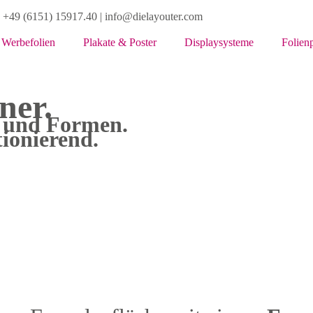
! +49 (6151) 15917.40 | info@dielayouter.com
Werbefolien
Plakate & Poster
Displaysysteme
Folienp
ner.
 und Formen.
ionierend.