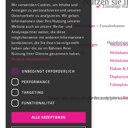
Nutzen sie 
Wir verwenden Cookies, um Inhalte und
Einmalige Ra
Anzeigen zu personalisieren und unseren
Datenverkehr zu analysieren. Wir geben
Informationen über Ihre Nutzung unserer
Startseite
»
Werbebanner
»
Fassadenbanner
Website auch an unsere Werbe- und
Analysepartner weiter, die diese
möglicherweise mit anderen Informationen
kombinieren, die Sie ihnen bereitgestellt
Unser Focus:
Hauptkatego
Schaufensterbeschriftungen
Werbeschil
haben oder die sie im Rahmen Ihrer
Sonnenschutzfolien
Werbebann
Nutzung ihrer Dienste gesammelt haben.
Weitere Informationen
Werbefolie
Plakate & 
UNBEDINGT ERFORDERLICH
Displaysys
PERFORMANCE
Folienplots
TARGETING
©
Copyright 2025 | Alle Rechte vorbehalten |
Dat
Weitere Informationen oder Beratung gern telefo
FUNKTIONALITÄT
ALLE AKZEPTIEREN