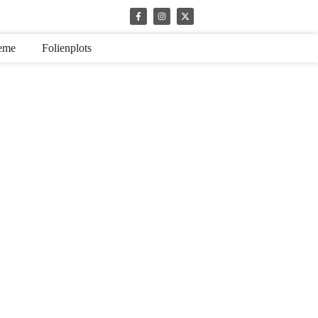
teme
Folienplots
,