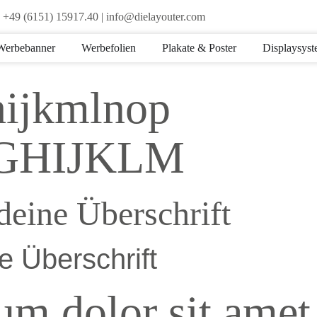
! +49 (6151) 15917.40 | info@dielayouter.com
Werbebanner
Werbefolien
Plakate & Poster
Displaysys
hijkmlnop
GHIJKLM
deine Überschrift
ne Überschrift
m dolor sit amet