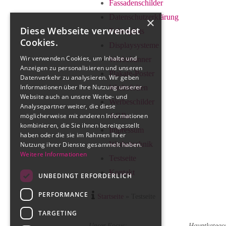
Fassadenschilder
Datenschutzerklärung
×
Diese Webseite verwendet
Folienplots
Cookies.
Displaysysteme
Wir verwenden Cookies, um Inhalte und
Werbebanner
Anzeigen zu personalisieren und unseren
Plakate-Poster
Datenverkehr zu analysieren. Wir geben
Informationen über Ihre Nutzung unserer
Werbefolien
Website auch an unsere Werbe- und
Werbeschilder
Analysepartner weiter, die diese
möglicherweise mit anderen Informationen
AGBs
kombinieren, die Sie ihnen bereitgestellt
Impressum
haben oder die sie im Rahmen Ihrer
Werbetechnik
Nutzung ihrer Dienste gesammelt haben.
Weitere Informationen
Testseite
Kontakt
UNBEDINGT ERFORDERLICH
PERFORMANCE
Startseite
»
Testseite
TARGETING
Unser Focus:
Hauptkatego